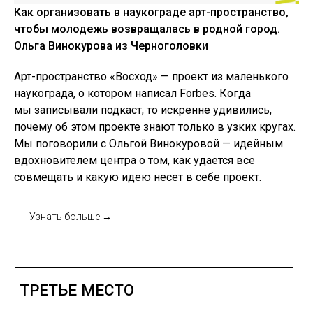
СМИ О НАС
Как организовать в наукограде арт-пространство,
ПРАВОВАЯ ИНФОРМАЦИЯ
чтобы молодежь возвращалась в родной город.
ОБРАТНАЯ СВЯЗЬ
Ольга Винокурова из Черноголовки
ЧАСТО ЗАДАВАЕМЫЕ ВОПРОСЫ
НОВОСТИ
Арт-пространство «Восход» — проект из маленького
наукограда, о котором написал Forbes. Когда
мы записывали подкаст, то искренне удивились,
почему об этом проекте знают только в узких кругах.
МЫ В МЕДИА
Мы поговорили с Ольгой Винокуровой — идейным
Telegram
YouTube
вдохновителем центра о том, как удается все
Я.Афиша
VK
совмещать и какую идею несет в себе проект.
ЧАСЫ РАБОТЫ
Узнать больше →
Будни: 10:30-20:00
Выходные: 12:00-20:00
время работы в дни проведения
мероприятий смотрите в наших сетях
КОНТАКТЫ