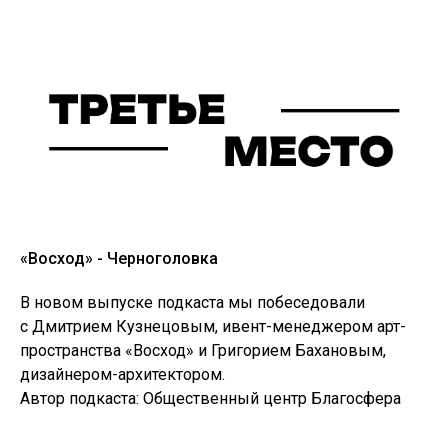
142432, г.о. Черноголовка,
Институтский пр-т., 8
+7 (496) 524-67-46
voshod.chg@gmail.com
© 2025 Арт-пространство "ВОСХОД"
«Восход» - Черноголовка
В новом выпуске подкаста мы побеседовали
с Дмитрием Кузнецовым, ивент-менеджером арт-
пространства «Восход» и Григорием Бахановым,
дизайнером-архитектором.
Автор подкаста: Общественный центр Благосфера